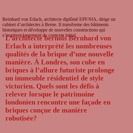
Bern­hard von Erlach, archi­tecte diplômé EPF/SIA, dirige un
cabi­net d’architectes à Berne. Il trans­forme des bâti­ments
histo­ri­ques et déve­lo­ppe de nou­vel­les cons­truc­tions qui
s’inspirent lar­ge­ment du con­texte initial.
L’architecte bernois Bernhard von
Erlach a interprété les nombreuses
qualités de la brique d’une nouvelle
manière. À Londres, son cube en
briques à l’allure futuriste prolonge
un immeuble résidentiel de style
victorien. Quels sont les défis à
relever lorsque le patrimoine
londonien rencontre une façade en
briques conçue de manière
robotisée?