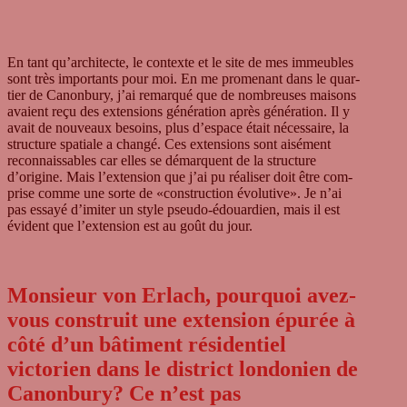
En tant qu’architecte, le con­texte et le site de mes immeubles
sont très importants pour moi. En me pro­menant dans le quar­
tier de Canon­bury, j’ai remar­qué que de nombreu­ses mai­sons
avai­ent reçu des exten­si­ons géné­ra­tion après géné­ra­tion. Il y
avait de nou­veaux beso­ins, plus d’espace était néces­saire, la
struc­ture spa­tiale a changé. Ces exten­si­ons sont aisé­ment
recon­naissa­bles car elles se démar­quent de la struc­ture
d’origine. Mais l’extension que j’ai pu réa­li­ser doit être com­
prise comme une sorte de «cons­truc­tion évo­lu­tive». Je n’ai
pas essayé d’imiter un style pseudo-édouar­dien, mais il est
évi­dent que l’extension est au goût du jour.
Monsieur von Erlach, pourquoi avez-
vous construit une extension épurée à
côté d’un bâtiment résidentiel
victorien dans le district londonien de
Canonbury? Ce n’est pas