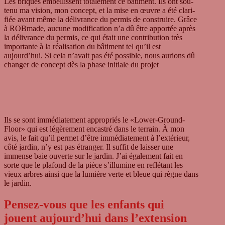
Les bri­ques embel­lis­sent tota­le­ment ce bâti­ment. Ils ont sou­
tenu ma vision, mon con­cept, et la mise en œuvre a été cla­ri­
fiée avant même la déliv­rance du per­mis de con­struire. Grâce
à ROB­made, aucune modi­fi­ca­tion n’a dû être appor­tée après
la déliv­rance du per­mis, ce qui était une con­tri­bu­tion très
importante à la réa­li­sa­tion du bâti­ment tel qu’il est
aujourd’hui. Si cela n’avait pas été pos­si­ble, nous auri­ons dû
chan­ger de con­cept dès la phase initiale du pro­jet
Ils se sont immé­dia­te­ment appro­priés le «Lower-Ground-
Floor» qui est légè­re­ment enca­stré dans le ter­rain. À mon
avis, le fait qu’il per­met d’être immé­dia­te­ment à l’extérieur,
côté jar­din, n’y est pas étran­ger. Il suf­fit de lais­ser une
immense baie ouverte sur le jar­din. J’ai éga­le­ment fait en
sorte que le pla­fond de la pièce s’illumine en reflé­tant les
vieux arbres ainsi que la lumière verte et bleue qui règne dans
le jar­din.
Pensez-vous que les enfants qui
jouent aujourd’hui dans l’extension