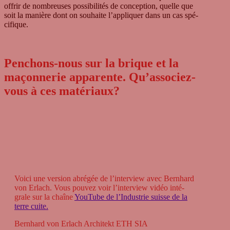
offrir de nombreu­ses pos­si­bi­li­tés de con­cep­tion, quelle que
soit la manière dont on sou­haite l’appliquer dans un cas spé­
ci­fi­que.
Penchons-nous sur la brique et la
maçonnerie apparente. Qu’associez-
vous à ces matériaux?
Voici une ver­sion abré­gée de l’interview avec Bern­hard
von Erlach. Vous pou­vez voir l’interview vidéo inté­
grale sur la chaîne
You­Tube de l’Industrie suisse de la
terre cuite.
Bern­hard von Erlach Archi­tekt ETH SIA