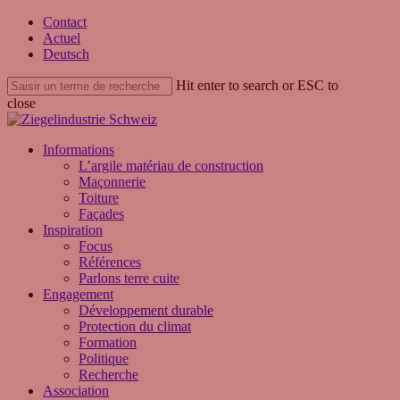
Skip
Contact
to
Actuel
main
Deutsch
content
Hit enter to search or ESC to
close
Close
Search
search
Menu
Informations
L’argile matériau de construction
Maçonnerie
Toiture
Façades
Inspiration
Focus
Références
Parlons terre cuite
Engagement
Développement durable
Protection du climat
Formation
Politique
Recherche
Association