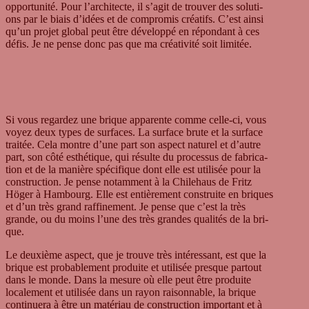
oppor­tu­nité. Pour l’architecte, il s’agit de trou­ver des solu­ti­
ons par le biais d’idées et de com­pro­mis créa­tifs. C’est ainsi
qu’un pro­jet glo­bal peut être déve­lo­ppé en répond­ant à ces
défis. Je ne pense donc pas que ma créa­ti­vité soit limi­tée.
Si vous regar­dez une bri­que appa­rente comme celle-ci, vous
voyez deux types de sur­faces. La sur­face brute et la sur­face
trai­tée. Cela montre d’une part son aspect natu­rel et d’autre
part, son côté esthé­tique, qui résulte du pro­ces­sus de fab­ri­ca­
tion et de la manière spé­ci­fi­que dont elle est uti­li­sée pour la
cons­truc­tion. Je pense notam­ment à la Chi­le­haus de Fritz
Höger à Ham­bourg. Elle est entiè­re­ment con­struite en bri­ques
et d’un très grand raf­fi­ne­ment. Je pense que c’est la très
grande, ou du moins l’une des très gran­des qua­li­tés de la bri­
que.
Le deu­xième aspect, que je trouve très inté­res­sant, est que la
bri­que est pro­ba­blem­ent pro­duite et uti­li­sée pres­que par­tout
dans le monde. Dans la mesure où elle peut être pro­duite
loca­le­ment et uti­li­sée dans un rayon rai­sonnable, la bri­que
con­tin­uera à être un maté­riau de cons­truc­tion important et à