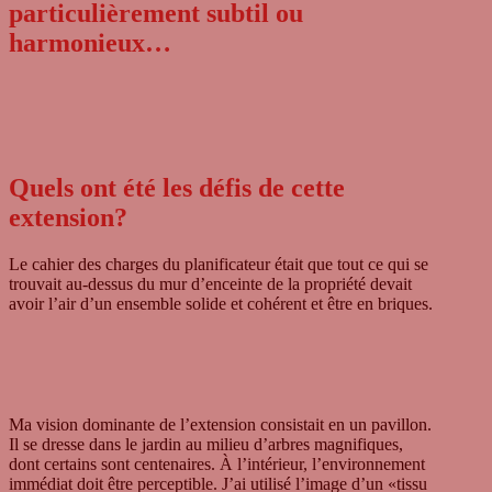
particulièrement subtil ou
harmonieux…
Quels ont été les défis de cette
extension?
Le cahier des char­ges du pla­ni­fi­ca­teur était que tout ce qui se
trou­vait au-des­sus du mur d’enceinte de la pro­priété devait
avoir l’air d’un ensem­ble solide et cohé­rent et être en bri­ques.
Ma vision domi­nante de l’extension con­si­stait en un pavil­lon.
Il se dresse dans le jar­din au milieu d’arbres magni­fi­ques,
dont cer­ta­ins sont cen­ten­aires. À l’intérieur, l’environnement
immé­diat doit être per­cep­ti­ble. J’ai uti­lisé l’image d’un «tissu