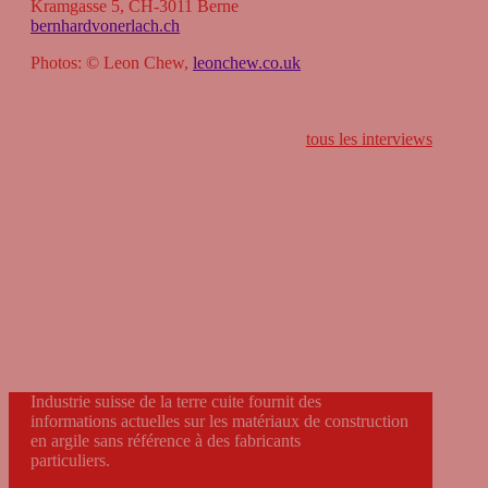
Kram­gasse 5, CH-3011 Berne
bernhardvonerlach.ch
Pho­tos: © Leon Chew,
leonchew.co.uk
tous les inter­views
Contact
Industrie suisse de la terre cuite fournit des
informations
actuelles
sur les matériaux de construction
en argile sans référence à des fabricants
particuliers.